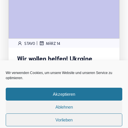
|
STAVO
MÄRZ 14
Wir wollen helfen! Ukraine
Hilfsaktion
Wir verwenden Cookies, um unsere Website und unseren Service zu
Auch wir wollen helfen und ertragen die Bilder
optimieren.
und Nachrichten aus[…]
Read more
Akzeptieren
Ablehnen
Vorlieben
© 2026 DPSG Pfadfinder Tennenlohe. Created with
using